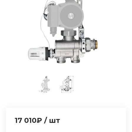
17 010₽
/
шт