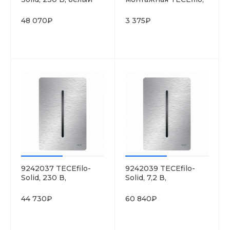
матовый
белая
48 070₽
3 375₽
9242037 TECEfilo-
9242039 TECEfilo-
Solid, 230 В,
Solid, 7,2 В,
нержавеющая сталь,
нержавеющая сталь,
сатин
сатин
44 730₽
60 840₽