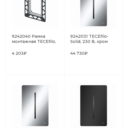
9242040 Рамка
9242031 TECEfilo-
монтажная TECEfilo,
Solid, 230 В, хром
хром глянцевый
глянцевый
4 203₽
44 730₽