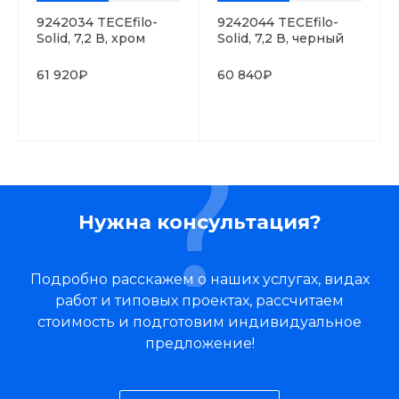
9242034 TECEfilo-
9242044 TECEfilo-
Solid, 7,2 В, хром
Solid, 7,2 В, черный
глянцевый
матовый
61 920₽
60 840₽
Нужна консультация?
Подробно расскажем о наших услугах, видах
работ и типовых проектах, рассчитаем
стоимость и подготовим индивидуальное
предложение!