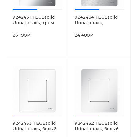
9242431 TECEsolid
9242434 TECEsolid
Urinal, сталь, хром
Urinal, сталь,
глянцевый
нержавеющая сталь,
сатин
26 190₽
24 480₽
9242433 TECEsolid
9242432 TECEsolid
Urinal, сталь, белый
Urinal, сталь, белый
матовый
глянцевый