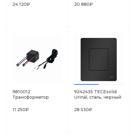
24 120₽
20 880₽
9810012
9242435 TECEsolid
Трансформатор
Urinal, сталь, черный
TECESolid для
матовый
бесконтактных
11 250₽
28 530₽
панелей смыва