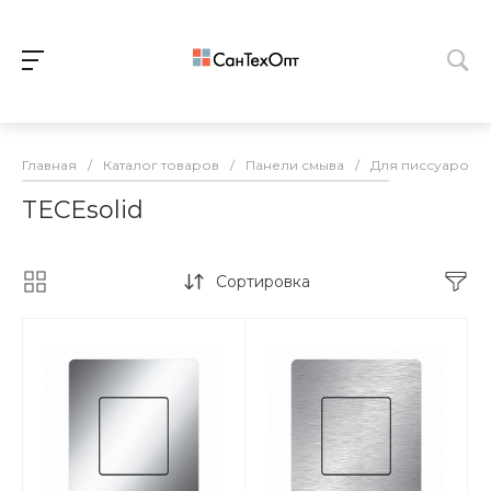
Главная
/
Каталог товаров
/
Панели смыва
/
Для писсуаров
TECEsolid
Сортировка