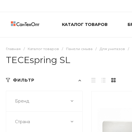
КАТАЛОГ ТОВАРОВ
Б
Главная
/
Каталог товаров
/
Панели смыва
/
Для унитазов
/
TECEspring SL
ФИЛЬТР
Бренд
Страна