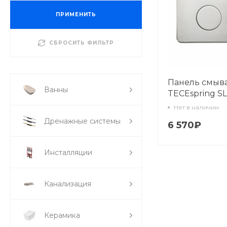
ПРИМЕНИТЬ
СБРОСИТЬ ФИЛЬТР
Панель смыв
Ванны
TECEspring SL,
клав., нерж. с
Нет в наличии
с покрытием 
Дренажные системы
6 570₽
отпечатков п
Инсталляции
Канализация
Керамика