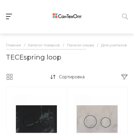
Главная
/
Каталог товаров
/
Панели смыва
/
Для унитазов
/
TECEspring loop
Сортировка