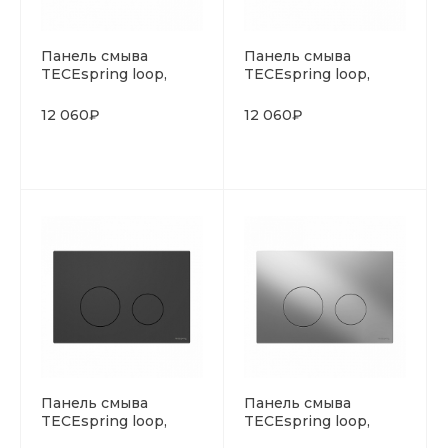
Панель смыва
Панель смыва
TECEspring loop,
TECEspring loop,
искусственный
искусственный
камень, темный
камень, песочно-
12 060₽
12 060₽
базальт
бежевый
Панель смыва
Панель смыва
TECEspring loop,
TECEspring loop,
пластик, черный
пластик, хром