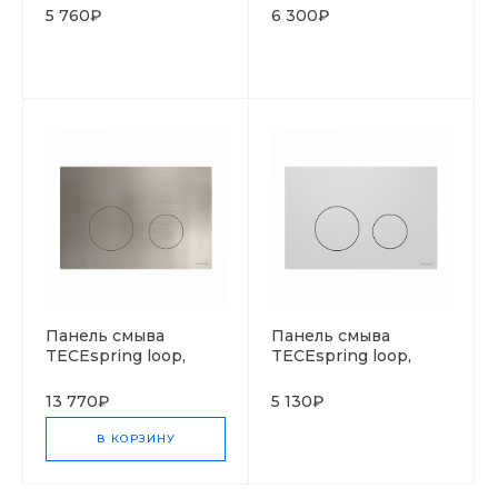
матовый
глянцевый
5 760₽
6 300₽
Панель смыва
Панель смыва
TECEspring loop,
TECEspring loop,
нержавеющая сталь,
пластик, белый
сатин, с покрытием
матовый
13 770₽
5 130₽
против отпечатков
пальцев
В КОРЗИНУ