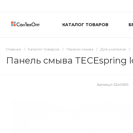
КАТАЛОГ ТОВАРОВ
Б
Главная
/
Каталог товаров
/
Панели смыва
/
Для унитазов
/
Панель смыва TECEspring 
Артикул
S240610