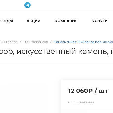
РЕНДЫ
АКЦИИ
КОМПАНИЯ
УСЛУГИ
TECEspring
/
TECEspring loop
/
Панель смыва TECEspring loop, иск
loop, искусственный камень,
12 060₽
/
шт
Нет в наличии