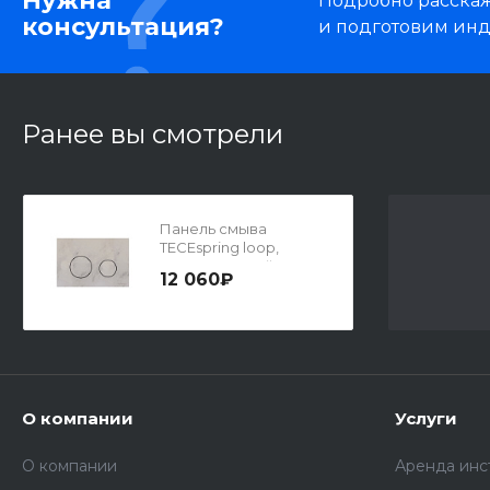
Нужна
Подробно расскаже
консультация?
и подготовим ин
Ранее вы смотрели
Панель смыва
TECEspring loop,
искусственный
12 060₽
камень, песочно-
бежевый
О компании
Услуги
О компании
Аренда инс