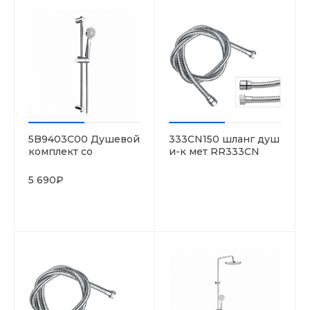
5B9403C00 Душевой
333CN150 шланг душ
комплект со
и-к мет RR333CN
штангой, Kit Stella
1.5м (d14)
80/1
5 690₽