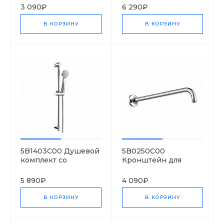
душевого шланга с
3 090₽
6 290₽
держателем ручного
душа, серия AQUA
В КОРЗИНУ
В КОРЗИНУ
Round
5B1403C00 Душевой
5B0250C00
комплект со
Кронштейн для
штангой, Kit Stella
верхнего душа
80/3
RainSense,
5 890₽
4 090₽
RainDream, 400 мм
В КОРЗИНУ
В КОРЗИНУ