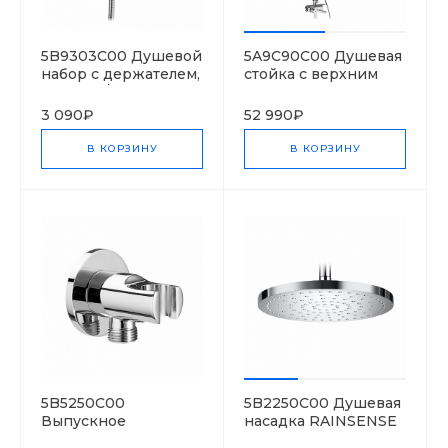
5B9303C00 Душевой
5A9C90C00 Душевая
набор с держателем,
стойка с верхним
Stella 80/1
душем и смесителем
с изливом, серия
3 090₽
52 990₽
EVEN-M Square
В КОРЗИНУ
В КОРЗИНУ
5B5250C00
5B2250C00 Душевая
Выпускное
насадка RAINSENSE
соединение для