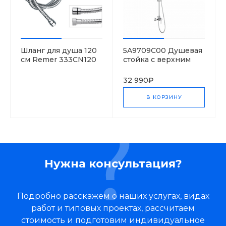
Шланг для душа 120
5A9709C00 Душевая
см Remer 333CN120
стойка с верхним
душем и смесителем
Stella 80/1, серия L20
32 990₽
В КОРЗИНУ
Нужна консультация?
Подробно расскажем о наших услугах, видах
работ и типовых проектах, рассчитаем
стоимость и подготовим индивидуальное