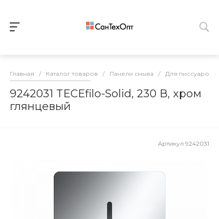
Главная
/
Каталог товаров
/
Панели смыва
/
Для писсуаров
9242031 TECEfilo-Solid, 230 В, хром
глянцевый
Артикул
9242031