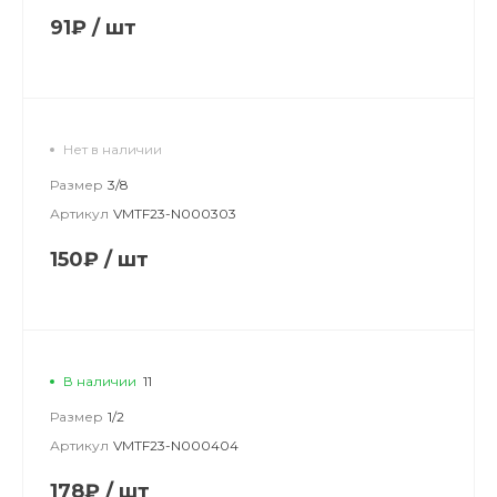
91₽
/
шт
Нет в наличии
Размер
3/8
Артикул
VMTF23-N000303
150₽
/
шт
В наличии
11
Размер
1/2
Артикул
VMTF23-N000404
178₽
/
шт