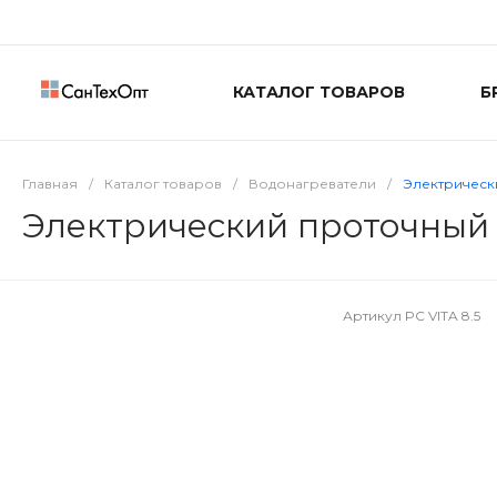
КАТАЛОГ ТОВАРОВ
Б
Главная
/
Каталог товаров
/
Водонагреватели
/
Электрически
Электрический проточный 
Артикул
PC VITA 8.5