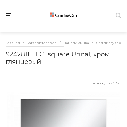
Главная
/
Каталог товаров
/
Панели смыва
/
Для писсуаров
9242811 TECEsquare Urinal, хром
глянцевый
Артикул
9242811