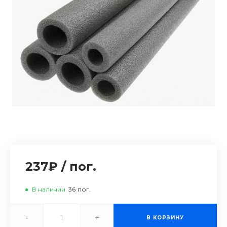
237₽
/
пог.
В наличии
36
пог.
-
+
В КОРЗИНУ