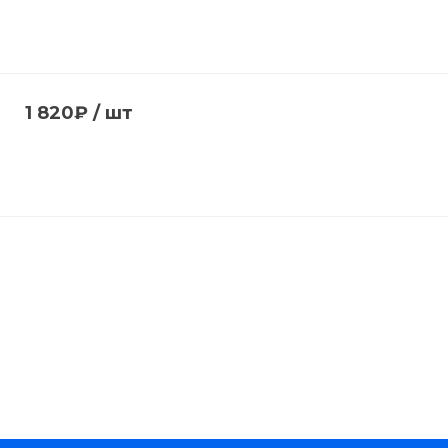
1 820₽
/
шт