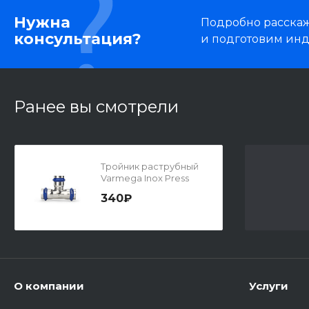
Нужна
Подробно расскаже
консультация?
и подготовим ин
Ранее вы смотрели
Тройник раструбный
Varmega Inox Press
340₽
О компании
Услуги