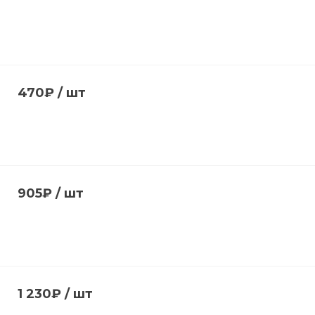
470₽
/
шт
905₽
/
шт
1 230₽
/
шт