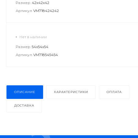
Размер
42х42х42
Артикул
VM718424242
Нет в наличии
Размер
54х54х54
Артикул
VM718545454
ОПИСАНИЕ
ХАРАКТЕРИСТИКИ
ОПЛАТА
ДОСТАВКА