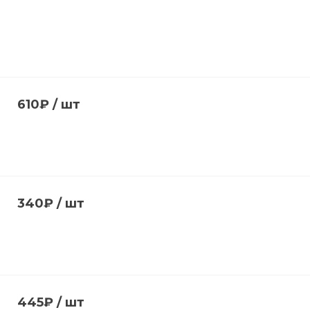
610₽
/
шт
340₽
/
шт
445₽
/
шт