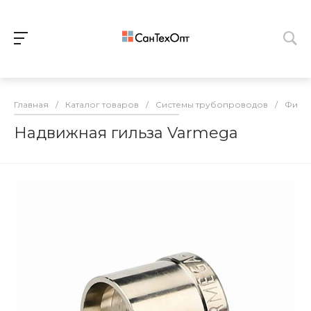
Главная
/
Каталог товаров
/
Системы трубопроводов
/
Фитин
Надвижная гильза Varmega