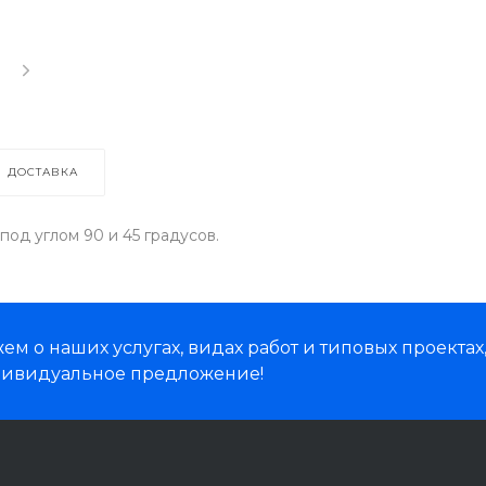
ДОСТАВКА
од углом 90 и 45 градусов.
м о наших услугах, видах работ и типовых проектах
дивидуальное предложение!