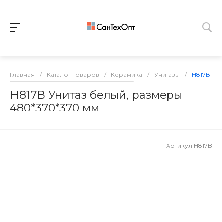
Главная
/
Каталог товаров
/
Керамика
/
Унитазы
/
Н817В Ун
Н817В Унитаз белый, размеры
480*370*370 мм
Артикул
H817B