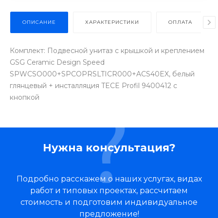
ОПИСАНИЕ
ХАРАКТЕРИСТИКИ
ОПЛАТА
Комплект: Подвесной унитаз с крышкой и креплением
GSG Ceramic Design Speed
SPWCSO000+SPCOPRSLTICR000+ACS40EX, белый
глянцевый + инсталляция TECE Profil 9400412 c
кнопкой
Нужна консультация?
Подробно расскажем о наших услугах, видах
работ и типовых проектах, рассчитаем
стоимость и подготовим индивидуальное
предложение!