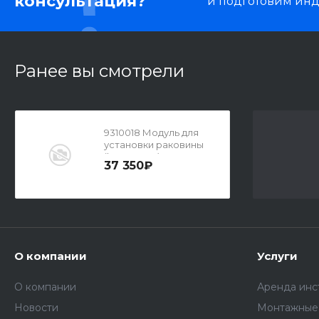
консультация?
и подготовим ин
Ранее вы смотрели
9310018 Модуль для
установки раковины
(h=820-980)
37 350₽
О компании
Услуги
О компании
Аренда инс
Новости
Монтажные