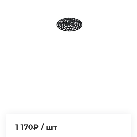
1 170₽
/
шт