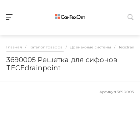
Главная
/
Каталог товаров
/
Дренажные системы
/
Tecedrainpo
3690005 Решетка для сифонов
TECEdrainpoint
Артикул
3690005