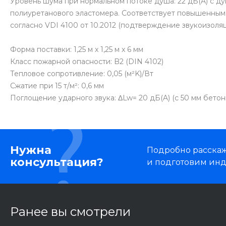
Уровень шума при нормальном потоке душа: 22 дБ(A) с ду
полиуретанового эластомера. Соответствует повышенным т
согласно VDI 4100 от 10.2012 (подтверждение звукоизоляц
Форма поставки: 1,25 м x 1,25 м x 6 мм
Класс пожарной опасности: B2 (DIN 4102)
Тепловое сопротивление: 0,05 (м²K)/Вт
Сжатие при 15 т/м²: 0,6 мм
Поглощение ударного звука: ΔLw= 20 дБ(A) (с 50 мм бето
Нужна
Подробно расскаже
консультация?
и подготовим ин
Ранее вы смотрели