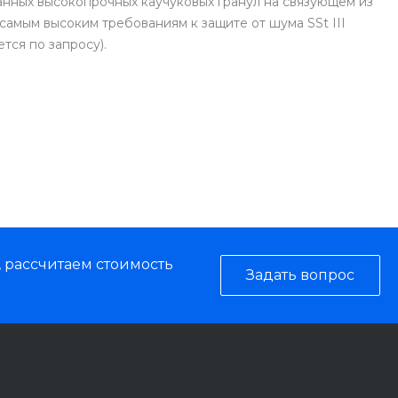
танных высокопрочных каучуковых гранул на связующем из
самым высоким требованиям к защите от шума SSt III
тся по запросу).
, рассчитаем стоимость
Задать вопрос