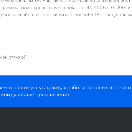
шевым каналом TECEdrainline. Изготавливается из перерабо
ребованиям к уровню шума согласно DIN 4109 от 01.2001 и 
ионных свойств испытаниями от Fraunhofer IBP предоставляе
нной стяжкой)
м о наших услугах, видах работ и типовых проектах
дивидуальное предложение!