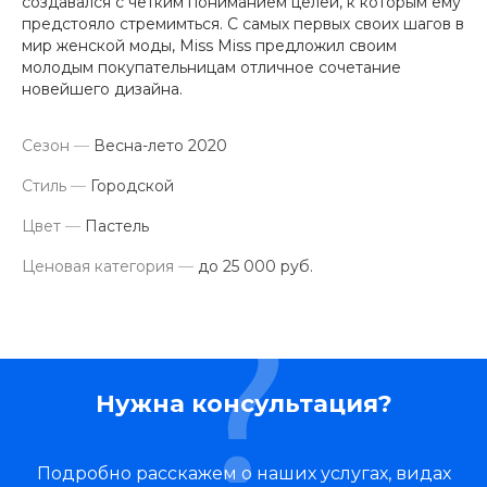
создавался с четким пониманием целей, к которым ему
предстояло стремимться. С самых первых своих шагов в
мир женской моды, Miss Miss предложил своим
молодым покупательницам отличное сочетание
новейшего дизайна.
Сезон
—
Весна-лето 2020
Стиль
—
Городской
Цвет
—
Пастель
Ценовая категория
—
до 25 000 руб.
Нужна консультация?
Подробно расскажем о наших услугах, видах