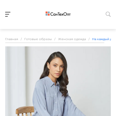
Главная
/
Готовые образы
/
Женская одежда
/
На каждый ден