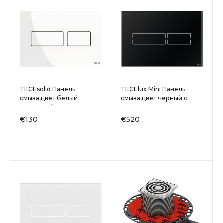
TECEsolid Панель
TECElux Mini Панель
смыва,цвет белый
смыва,цвет черный с
глянцевый
черными клавишами
€130
€520