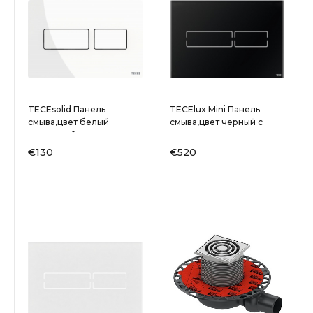
TECEsolid Панель
TECElux Mini Панель
смыва,цвет белый
смыва,цвет черный с
глянцевый
черными клавишами
€130
€520