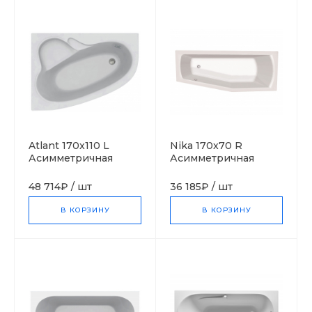
Atlant 170x110 L
Nika 170x70 R
Асимметричная
Асимметричная
акриловая ванна C-
акриловая ванна C-
bath (Польша)
bath (Польша)
48 714₽
/
шт
36 185₽
/
шт
В КОРЗИНУ
В КОРЗИНУ