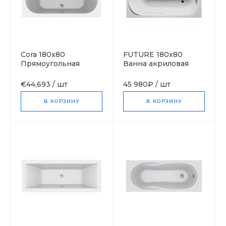
Cora 180x80
FUTURE 180x80
Прямоугольная
Ванна акриловая
ванна С-bath
прямоугольная RIHO
(Польша)
Чехия
€44,693
/
шт
45 980₽
/
шт
В КОРЗИНУ
В КОРЗИНУ