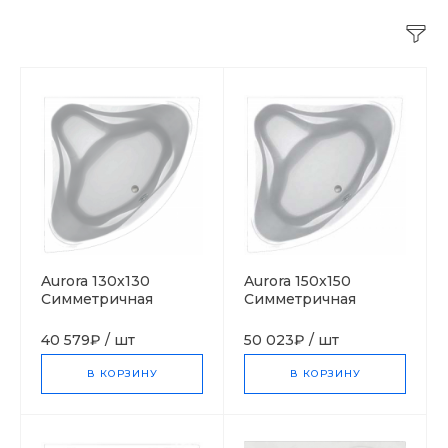
Aurora 130x130
Aurora 150x150
Симметричная
Симметричная
акриловая ванна C-
акриловая ванна C-
bath (Польша)
bath (Польша)
40 579₽
/
шт
50 023₽
/
шт
В КОРЗИНУ
В КОРЗИНУ