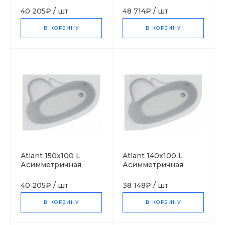
bath (Польша)
bath (Польша)
40 205₽
/
шт
48 714₽
/
шт
В КОРЗИНУ
В КОРЗИНУ
Atlant 150x100 L
Atlant 140x100 L
Асимметричная
Асимметричная
акриловая ванна C-
акриловая ванна C-
bath (Польша)
bath (Польша)
40 205₽
/
шт
38 148₽
/
шт
В КОРЗИНУ
В КОРЗИНУ