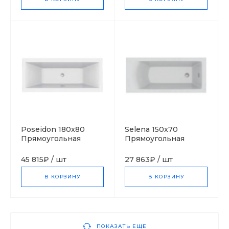
Poseidon 180x80
Selena 150x70
Прямоугольная
Прямоугольная
ванна С-bath
ванна С-bath
(Польша)
(Польша)
45 815₽
/
шт
27 863₽
/
шт
В КОРЗИНУ
В КОРЗИНУ
ПОКАЗАТЬ ЕЩЕ