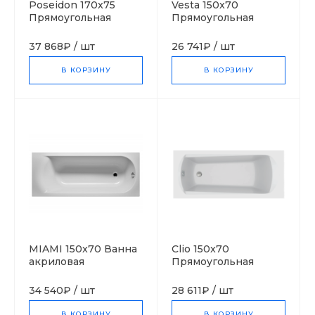
Poseidon 170x75
Vesta 150x70
Прямоугольная
Прямоугольная
ванна С-bath
ванна С-bath
(Польша)
(Польша)
37 868₽
/
шт
26 741₽
/
шт
В КОРЗИНУ
В КОРЗИНУ
MIAMI 150x70 Ванна
Clio 150x70
акриловая
Прямоугольная
прямоугольная RIHO
ванна С-bath
Чехия
(Польша)
34 540₽
/
шт
28 611₽
/
шт
В КОРЗИНУ
В КОРЗИНУ