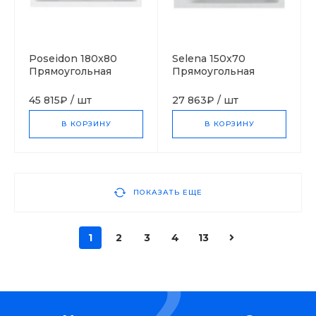
Poseidon 180x80
Selena 150x70
Прямоугольная
Прямоугольная
ванна С-bath
ванна С-bath
(Польша)
(Польша)
45 815₽
/
шт
27 863₽
/
шт
В КОРЗИНУ
В КОРЗИНУ
ПОКАЗАТЬ ЕЩЕ
1
2
3
4
13