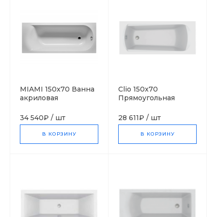
MIAMI 150x70 Ванна
Clio 150x70
акриловая
Прямоугольная
прямоугольная RIHO
ванна С-bath
Чехия
(Польша)
34 540₽
/
шт
28 611₽
/
шт
В КОРЗИНУ
В КОРЗИНУ