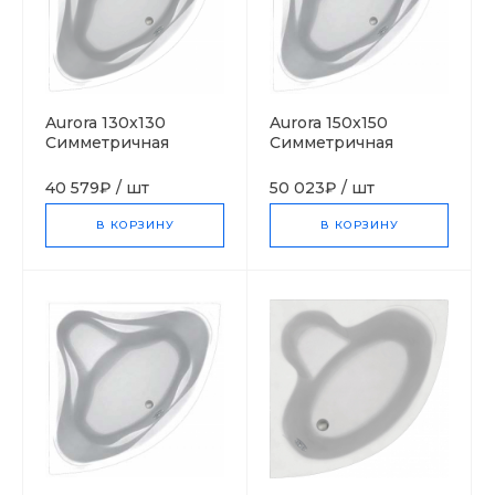
Aurora 130x130
Aurora 150x150
Симметричная
Симметричная
акриловая ванна C-
акриловая ванна C-
bath (Польша)
bath (Польша)
40 579₽
/
шт
50 023₽
/
шт
В КОРЗИНУ
В КОРЗИНУ