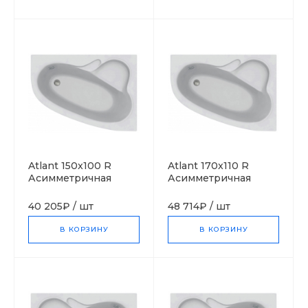
Atlant 150x100 R
Atlant 170x110 R
Асимметричная
Асимметричная
акриловая ванна C-
акриловая ванна C-
bath (Польша)
bath (Польша)
40 205₽
/
шт
48 714₽
/
шт
В КОРЗИНУ
В КОРЗИНУ