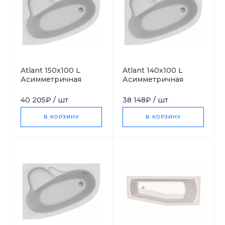
Atlant 150x100 L
Atlant 140x100 L
Асимметричная
Асимметричная
акриловая ванна C-
акриловая ванна C-
bath (Польша)
bath (Польша)
40 205₽
/
шт
38 148₽
/
шт
В КОРЗИНУ
В КОРЗИНУ