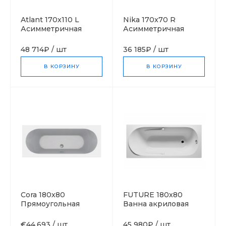
Atlant 170x110 L
Nika 170x70 R
Асимметричная
Асимметричная
акриловая ванна C-
акриловая ванна C-
bath (Польша)
bath (Польша)
48 714₽
/
шт
36 185₽
/
шт
В КОРЗИНУ
В КОРЗИНУ
Cora 180x80
FUTURE 180x80
Прямоугольная
Ванна акриловая
ванна С-bath
прямоугольная RIHO
(Польша)
Чехия
€44,693
/
шт
45 980₽
/
шт