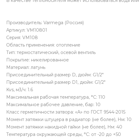
В качестве теплоносителя может использоваться вода ил
Производитель: Varmega (Россия)
Артикул: VM10801
Серия: VM108
Область применения: отопление
Тип: термостатический, осевой вентиль
Покрытие: никелированное
Материал: латунь
Присоединительный размер D, дюйм: G1/2"
Присоединительный размер D1, дюйм: G1/2"
Kvs, м3/ч: 1.6
Максимальная рабочая температура, °C: 110
Максимальное рабочее давление, бар: 10
Класс герметичности затвора: «А» по ГОСТ 9544-2015
Момент затяжки штуцера в радиатор (не более), Нм: 10
Момент затяжки накидной гайки (не более), Нм: 40
Температура окружающей среды, °С: от -20 до +50