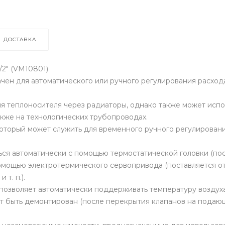
ДОСТАВКА
/2" (VM10801)
ен для автоматического или ручного регулирования расход
я теплоносителя через радиаторы, однако также может испо
акже на технологических трубопроводах.
который может служить для временного ручного регулирован
ся автоматически с помощью термостатической головки (пост
омощью электротермического сервопривода (поставляется от
т. п.).
позволяет автоматически поддерживать температуру воздуха
т быть демонтирован (после перекрытия клапанов на подаю