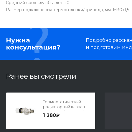
Средний срок службы, лет: 10
Размер подключения термоголовки/привода, мм: М30х1,5
Нужна
Подробно расскаже
консультация?
и подготовим ин
Ранее вы смотрели
Термостатический
радиаторный клапан
Varmega, 1/2", осевой
1 280₽