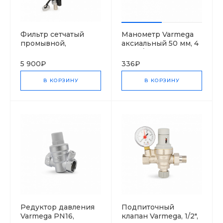
Фильтр сетчатый
Манометр Varmega
промывной,
аксиальный 50 мм, 4
поворотный,
бар, 1/4", с указателем
Varmega, 1/2", с
предела
5 900₽
336₽
разъемными
соединениями
В КОРЗИНУ
В КОРЗИНУ
Редуктор давления
Подпиточный
Varmega PN16,
клапан Varmega, 1/2",