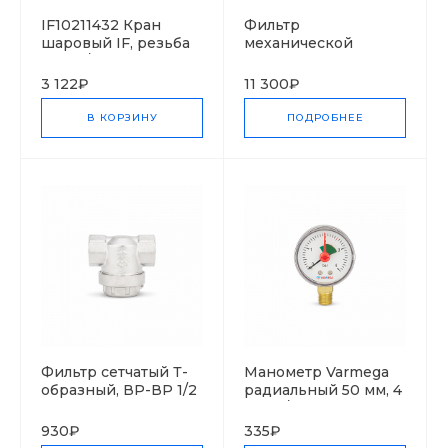
IF10211432 Кран
Фильтр
шаровый IF, резьба
механической
внутр/наруж, рычаг
очистки горячей
11/4"
воды Protector mini
3 122₽
11 300₽
H/R
В КОРЗИНУ
ПОДРОБНЕЕ
Фильтр сетчатый Т-
Манометр Varmega
образный, ВР-ВР 1/2
радиальный 50 мм, 4
бар, 1/4", с указателем
предела
930₽
335₽