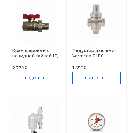
Кран шаровый с
Редуктор давления
накидной гайкой IF,
Varmega PN16,
резьба внутр/наруж,
поршневой, с
бабочка
присоединением к
2 770₽
1 650₽
манометру
ПОДРОБНЕЕ
ПОДРОБНЕЕ