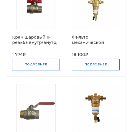
Кран шаровый IF,
Фильтр
резьба внутр/внутр,
механической
бабочка
очистки горячей
воды Protector mini
1 774₽
18 100₽
H/R HWS, с
редуктором
ПОДРОБНЕЕ
ПОДРОБНЕЕ
давления