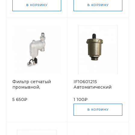
В КОРЗИНУ
В КОРЗИНУ
Фильтр сетчатый
IF10601215
промывной,
Автоматический
поворотный,
воздухоотводный
Varmega, 1/2", с
клапан IF 1/2"
5 650₽
1 100₽
разъемным
соединением и ВР
В КОРЗИНУ