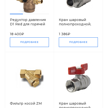
Редуктор давления
Кран шаровый
D1 Red для горячей
полнопроходной,
воды, бронза
резьба внутр./
наруж., хром., ручка
18 400₽
1 386₽
-бабочка красная
ПОДРОБНЕЕ
ПОДРОБНЕЕ
Фильтр косой ZM
Кран шаровый
полнопроходной,