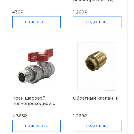
резьба внутр./внутр,
хром., ручка -бабочка
436₽
1 260₽
красная
ПОДРОБНЕЕ
ПОДРОБНЕЕ
Кран шаровой
Обратный клапан IF
полнопроходной с
накидной гайкой,
ручка бабочка
4 365₽
1 269₽
ПОДРОБНЕЕ
ПОДРОБНЕЕ