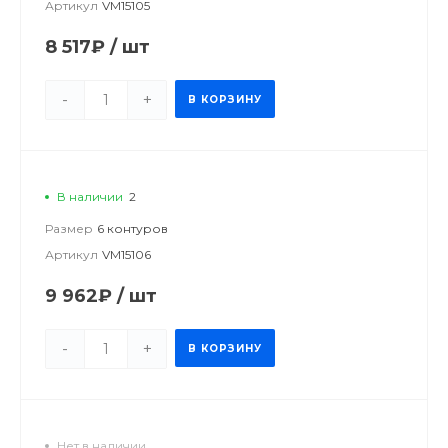
Артикул
VM15105
8 517₽
/
шт
-
+
В КОРЗИНУ
В наличии
2
Размер
6 контуров
Артикул
VM15106
9 962₽
/
шт
-
+
В КОРЗИНУ
Нет в наличии