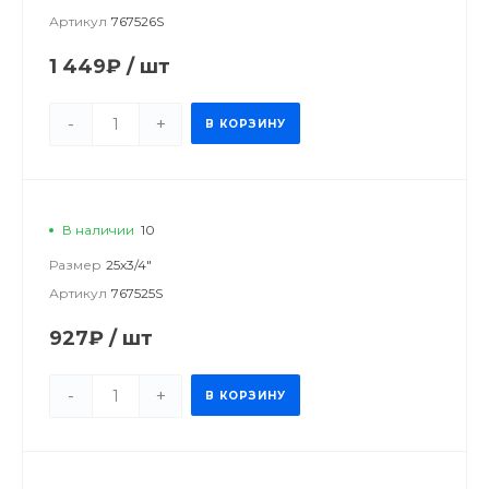
Артикул
767526S
1 449₽
/
шт
-
+
В КОРЗИНУ
В наличии
10
Размер
25х3/4"
Артикул
767525S
927₽
/
шт
-
+
В КОРЗИНУ