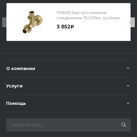
708632 Быстросъемное
соединение TECEflex, тройник,
кремнистая бронза 16 х 16 х 1/2"
3 852₽
О компании
Услуги
Помощь