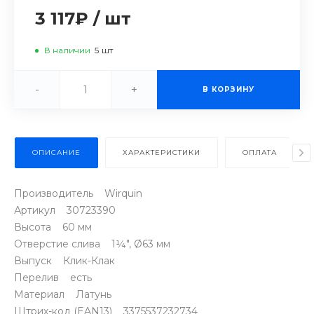
3 117₽
/
шт
В наличии
5
шт
-
+
В КОРЗИНУ
ОПИСАНИЕ
ХАРАКТЕРИСТИКИ
ОПЛАТА
Производитель Wirquin
Артикул 30723390
Высота 60 мм
Отверстие слива 1¼", Ø63 мм
Выпуск Клик-Клак
Перелив есть
Материал Латунь
Штрих-код (EAN13) 3375537232734