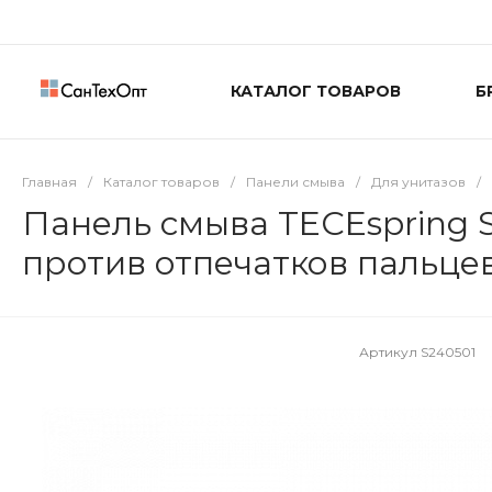
КАТАЛОГ ТОВАРОВ
Б
Главная
/
Каталог товаров
/
Панели смыва
/
Для унитазов
/
Панель смыва TECEspring S,
против отпечатков пальце
Артикул
S240501