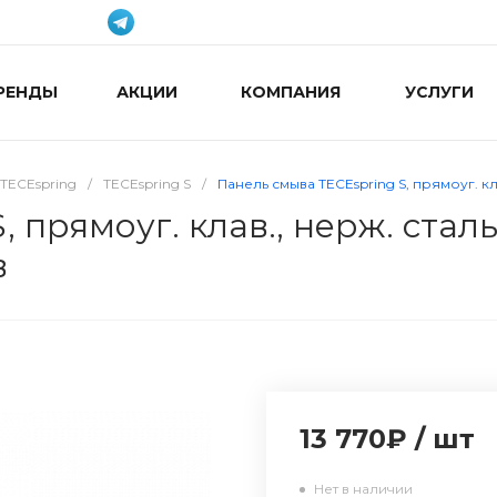
РЕНДЫ
АКЦИИ
КОМПАНИЯ
УСЛУГИ
TECEspring
/
TECEspring S
/
Панель смыва TECEspring S, прямоуг. кл
 прямоуг. клав., нерж. сталь
в
13 770₽
/
шт
Нет в наличии