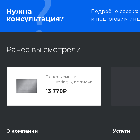
Нужна
Подробно расскаже
консультация?
и подготовим ин
Ранее вы смотрели
Панель смыва
TECEspring S, прямоуг.
клав., нерж. сталь,
13 770₽
сатин, с покрытием
против отпечатков
пальцев
О компании
Услуги