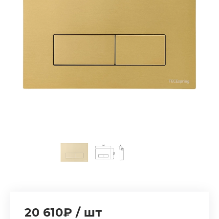
20 610₽
/
шт