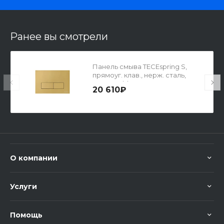
Ранее вы смотрели
Панель смыва TECEspring S,
прямоуг. клав., нерж. сталь,
сатин gold PVD, S240511
20 610₽
О компании
Услуги
Помощь