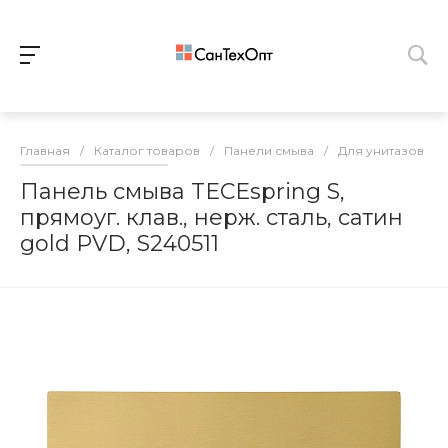
Главная
/
Каталог товаров
/
Панели смыва
/
Для унитазов
/
Панель смыва TECEspring S,
прямоуг. клав., нерж. сталь, сатин
gold PVD, S240511