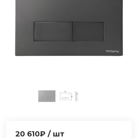
20 610₽
/
шт