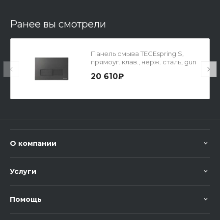
Ранее вы смотрели
Панель смыва TECEspring S,
прямоуг. клав., нерж. сталь, gun
metal PVD, с покр.против отпеч
20 610₽
О компании
Услуги
Помощь