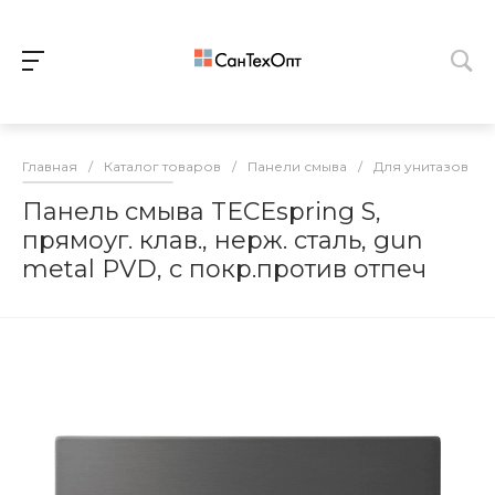
Главная
/
Каталог товаров
/
Панели смыва
/
Для унитазов
/
Панель смыва TECEspring S,
прямоуг. клав., нерж. сталь, gun
metal PVD, с покр.против отпеч