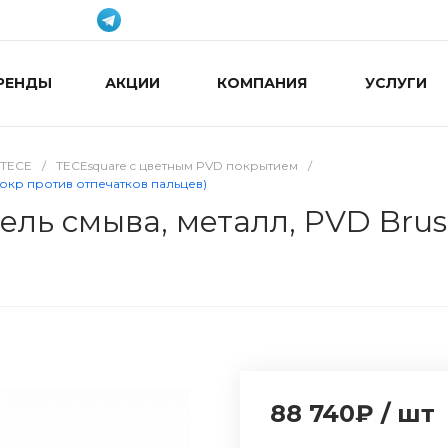
РЕНДЫ
АКЦИИ
КОМПАНИЯ
УСЛУГИ
TECE
/
TECEsquare с цветным PVD покрытием
/
 покр против отпечатков пальцев)
ель смыва, металл, PVD Brus
88 740₽
/
шт