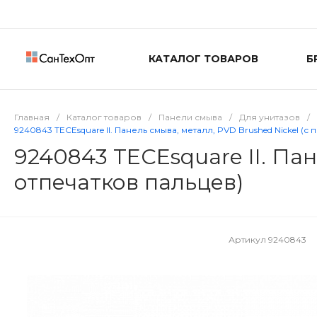
КАТАЛОГ ТОВАРОВ
Б
Главная
/
Каталог товаров
/
Панели смыва
/
Для унитазов
/
9240843 TECEsquare II. Панель смыва, металл, PVD Brushed Nickel (с
9240843 TECEsquare II. Пан
отпечатков пальцев)
Артикул
9240843