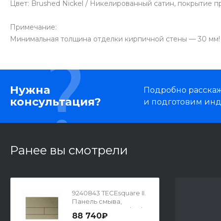
Цвет: Brushed Nickel / Никелированный сатин, покрытие 
Примечание:
Минимальная толщина отделки кирпичной стены — 30 мм!
Нужна
Подробно расскаже
консультация?
и подготовим ин
Ранее вы смотрели
9240843 TECEsquare II.
Панель смыва,
металл, PVD Brushed
88 740₽
Nickel (с покр против