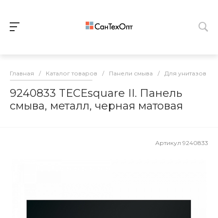
Главная
/
Каталог товаров
/
Панели смыва
/
Для унитазов
/
9240833 TECEsquare II. Панель
смыва, металл, черная матовая
Артикул
9240833