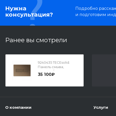
Нужна
Подробно расскаже
консультация?
и подготовим ин
Ранее вы смотрели
9240435 TECEsolid.
Панель смыва,
металл, бронза, с
35 100₽
текстурой ромбы
О компании
Услуги