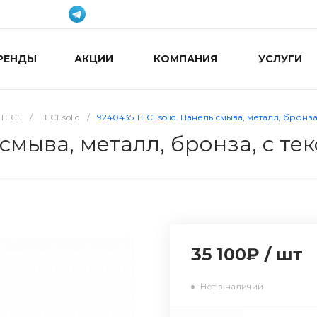
РЕНДЫ
АКЦИИ
КОМПАНИЯ
УСЛУГИ
TECE
/
TECEsolid
/
9240435 TECEsolid. Панель смыва, металл, бронз
 смыва, металл, бронза, с т
35 100₽
/
шт
Нет в наличии