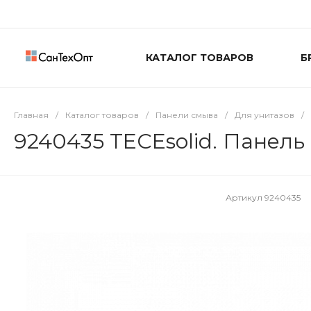
КАТАЛОГ ТОВАРОВ
Б
Главная
/
Каталог товаров
/
Панели смыва
/
Для унитазов
/
9240435 TECEsolid. Панель
Артикул
9240435