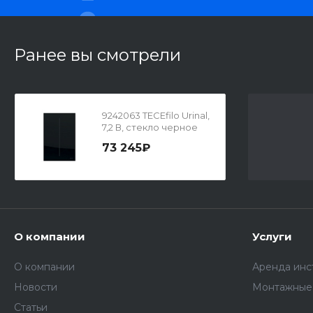
Ранее вы смотрели
9242063 TECEfilo Urinal,
7,2 В, стекло черное
73 245₽
О компании
Услуги
О компании
Аренда инс
Новости
Монтажные
Статьи