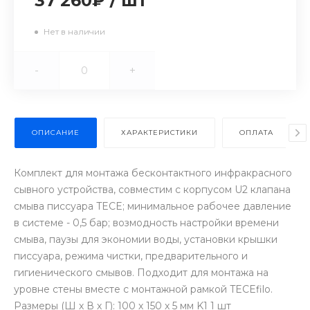
37 260₽
/
шт
Нет в наличии
-
+
ОПИСАНИЕ
ХАРАКТЕРИСТИКИ
ОПЛАТА
Комплект для монтажа бесконтактного инфракрасного
сывного устройства, совместим с корпусом U2 клапана
смыва писсуара TECE; минимальное рабочее давление
в системе - 0,5 бар; возмодность настройки времени
смыва, паузы для экономии воды, установки крышки
писсуара, режима чистки, предварительного и
гигиенического смывов. Подходит для монтажа на
уровне стены вместе с монтажной рамкой TECEfilo.
Размеры (Ш х В х Г): 100 х 150 х 5 мм K1 1 шт