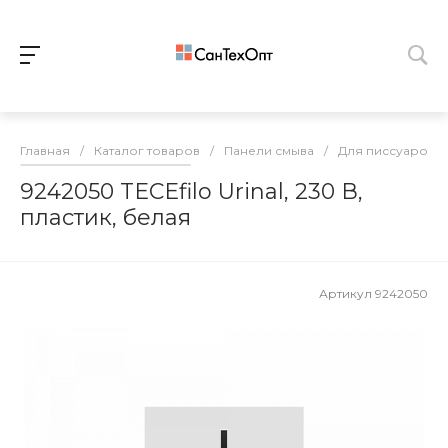
Главная
/
Каталог товаров
/
Панели смыва
/
Для писсуаров
9242050 TECEfilo Urinal, 230 В,
пластик, белая
Артикул
9242050