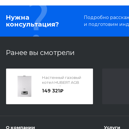
Нужна
Подробно расскаже
консультация?
и подготовим ин
Ранее вы смотрели
Настенный газовый
котел HUBERT AGB
50WCB (без ГВС с
149 321₽
трёхходовым
клапаном + датчик
бойлера)
О компании
Услуги