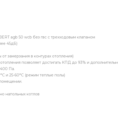
з гвс с трехходовым клапаном
лее 45дБ)
 от замерзания в контурах отопления)
отопления позволяет достигать КПД до 93% и дополнительно
400 Па.
°C и 25-60°С (режим теплые полы)
 помещении.
но напольных котлов