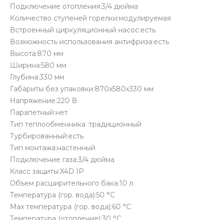
Подключение отопления:3/4 дюйма
Количество ступеней горелки:модулируемая
Встроенный циркуляционный насос:есть
Возможность использования антифриза:есть
Высота:870 мм
Ширина:580 мм
Глубина:330 мм
Габариты без упаковки:870x580x330 мм
Напряжение:220 В
Парапетный:нет
Тип теплообменника :традиционный
Турбированный:есть
Тип монтажа:настенный
Подключение газа:3/4 дюйма
Класс защиты:X4D IP
Объем расширительного бака:10 л
Температура (гор. вода):50 °С
Max температура (гор. вода):60 °С
Температура (отопление):30 °С