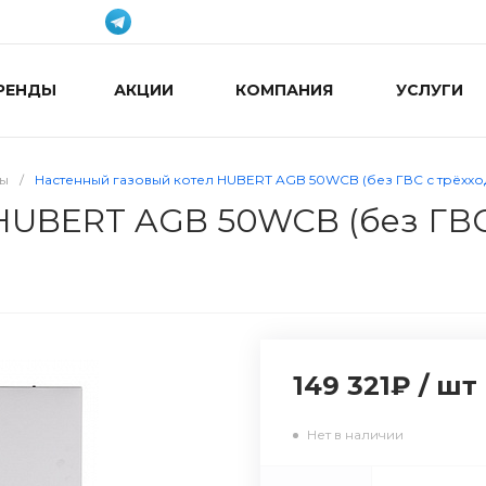
РЕНДЫ
АКЦИИ
КОМПАНИЯ
УСЛУГИ
лы
/
Настенный газовый котел HUBERT AGB 50WCB (без ГВС с трёххо
 HUBERT AGB 50WCB (без ГВ
149 321₽
/
шт
Нет в наличии