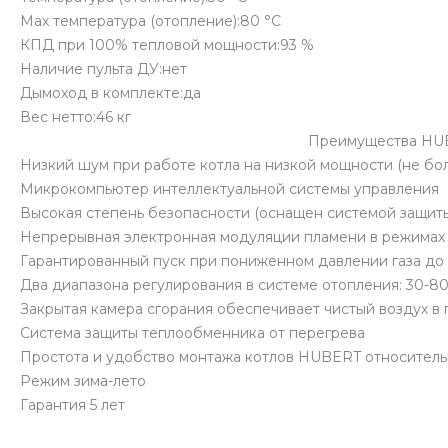
Max температура (отопление):80 °С
КПД при 100% тепловой мощности:93 %
Наличие пульта ДУ:нет
Дымоход в комплекте:да
Вес нетто:46 кг
Преимущества HUBERT agb 50 wcb бе
Низкий шум при работе котла на низкой мощности (не бо
Микрокомпьютер интеллектуальной системы управления
Высокая степень безопасности (оснащен системой защиты
Непрерывная электронная модуляции пламени в режимах 
Гарантированный пуск при пониженном давлении газа до 
Два диапазона регулирования в системе отопления: 30-80
Закрытая камера сгорания обеспечивает чистый воздух в
Система защиты теплообменника от перегрева
Простота и удобство монтажа котлов HUBERT относитель
Режим зима-лето
Гарантия 5 лет