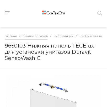
Главная
/
Каталог товаров
/
Инсталляции
/
Tecelux терминал
9650103 Нижняя панель TECElux
для установки унитазов Duravit
SensoWash C