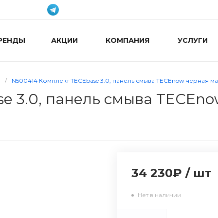
РЕНДЫ
АКЦИИ
КОМПАНИЯ
УСЛУГИ
/
N500414 Комплект TECEbase 3.0, панель смыва TECEnow черная ма
e 3.0, панель смыва TECEno
34 230₽
/
шт
Нет в наличии