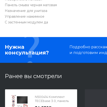
Панель смыва черная матовая
Назначение для унитаза
Управление нажимное
С застенным модулем да
Нужна
Подробно расскаже
консультация?
и подготовим ин
Ранее вы смотрели
N500414 Комплект
TECEbase 3.0, панель
смыва TECEnow