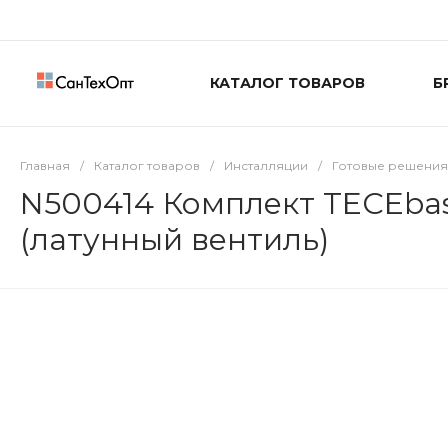
КАТАЛОГ ТОВАРОВ
Б
Главная
/
Каталог товаров
/
Инсталляции
/
Готовые решения
N500414 Комплект TECEbas
(латунный вентиль)